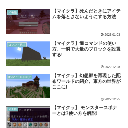
【マイクラ】死んだときにアイテ
メモ帳
ムを落とさないようにする方法
2023.01.03
【マイクラ】fillコマンドの使い
コマンド解説
方。一瞬で大量のブロックを設置
する!
2022.12.28
【マイクラ】幻想郷を再現した配
配布ワールド紹介
布ワールドの紹介。東方の世界が
ここに!
2022.12.25
【マイクラ】 モンスタースポナ
メモ帳
ーとは?使い方を解説!