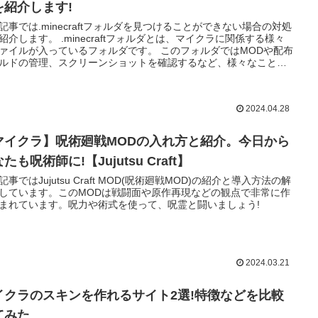
を紹介します!
記事では.minecraftフォルダを見つけることができない場合の対処
紹介します。 .minecraftフォルダとは、マイクラに関係する様々
ァイルが入っているフォルダです。 このフォルダではMODや配布
ルドの管理、スクリーンショットを確認するなど、様々なことを
ことができます。
2024.04.28
マイクラ】呪術廻戦MODの入れ方と紹介。今日から
たも呪術師に!【Jujutsu Craft】
記事ではJujutsu Craft MOD(呪術廻戦MOD)の紹介と導入方法の解
しています。このMODは戦闘面や原作再現などの観点で非常に作
まれています。呪力や術式を使って、呪霊と闘いましょう!
2024.03.21
イクラのスキンを作れるサイト2選!特徴などを比較
てみた