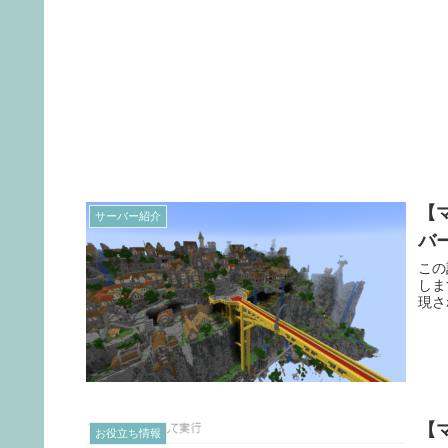
【
サーバー紹介
バ
この
しま
現さ
【マ
お役立ち情報