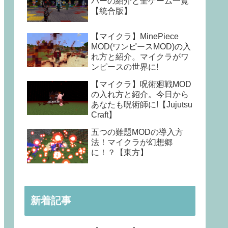
バーの紹介と全ゲーム一覧
【統合版】
【マイクラ】MinePiece
MOD(ワンピースMOD)の入
れ方と紹介。マイクラがワ
ンピースの世界に!
【マイクラ】呪術廻戦MOD
の入れ方と紹介。今日から
あなたも呪術師に!【Jujutsu
Craft】
五つの難題MODの導入方
法！マイクラが幻想郷
に！？【東方】
新着記事