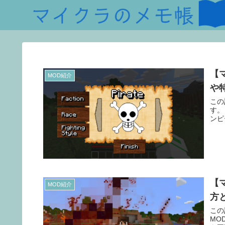
【
MOD紹介
や
この
す。
ンピ
【マ
MOD紹介
方
この
MO