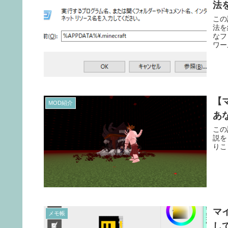
法
この
法を
なフ
ワー
行う
【
MOD紹介
あな
この
説を
りこ
マ
メモ帳
し