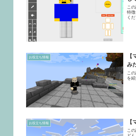
この
特徴
くだ
【
お役立ち情報
み
この
を紹
【
お役立ち情報
この
どん