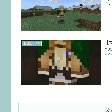
てく
【
お役立ち情報
この
まと
次