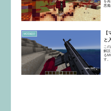
を再
悪魔
【
MOD紹介
と入
この記
解説
るM
す。