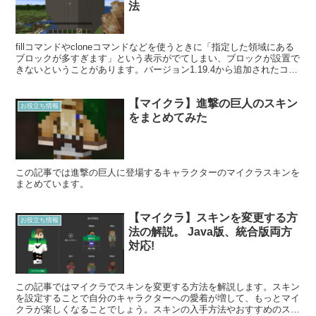
法
fillコマンドやcloneコマンドなどを使うときに「指定した領域にある
ブロックが多すぎます」という表示がでてしまい、ブロックが設置で
きないということがあります。バージョン1.19.4から追加されたコマ
ンドでとうとうそれが解決できます!
【マイクラ】進撃の巨人のスキン
お役立ち情報
をまとめてみた
この記事では進撃の巨人に登場するキャラクターのマイクラスキンを
まとめています。
【マイクラ】スキンを変更する方
お役立ち情報
法の解説。 Java版、統合版両方
対応!
この記事ではマイクラでスキンを変更する方法を解説します。スキン
を設定することで自分のキャラクターへの愛着が増して、もっとマイ
クラが楽しくなることでしょう。スキンの入手方法やおすすめのスキ